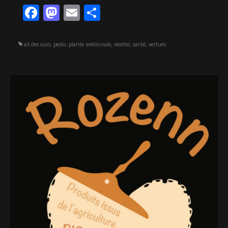
Facebook
Mastodon
Email
Partager
ail des ours
,
pesto
,
plante médicinale
,
recette
,
santé
,
vertues