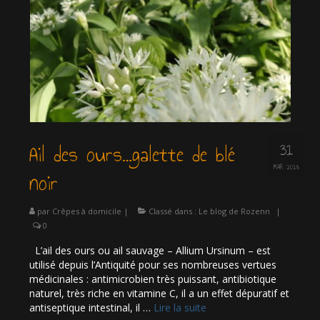
31
Ail des ours…galette de blé
MAR 2018
noir
par
Crêpes à domicile
|
Classé dans :
Le blog de Rozenn
|
0
L’ail des ours ou ail sauvage – Allium Ursinum – est
utilisé depuis l’Antiquité pour ses nombreuses vertues
médicinales : antimicrobien très puissant, antibiotique
naturel, très riche en vitamine C, il a un effet dépuratif et
antiseptique intestinal, il …
Lire la suite­­