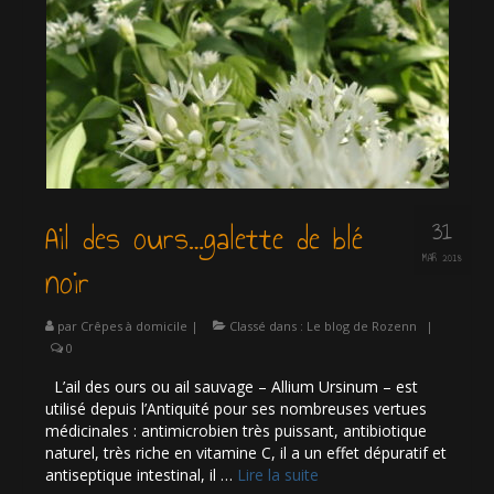
31
Ail des ours…galette de blé
MAR 2018
noir
par
Crêpes à domicile
|
Classé dans :
Le blog de Rozenn
|
0
L’ail des ours ou ail sauvage – Allium Ursinum – est
utilisé depuis l’Antiquité pour ses nombreuses vertues
médicinales : antimicrobien très puissant, antibiotique
naturel, très riche en vitamine C, il a un effet dépuratif et
antiseptique intestinal, il …
Lire la suite­­