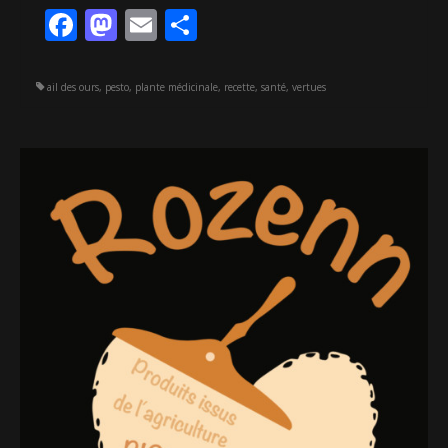
Facebook
Mastodon
Email
Partager
ail des ours
,
pesto
,
plante médicinale
,
recette
,
santé
,
vertues