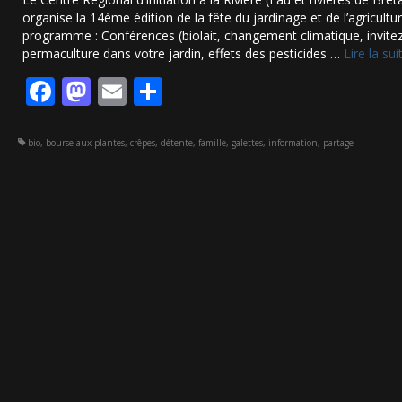
organise la 14ème édition de la fête du jardinage et de l’agricultu
programme : Conférences (biolait, changement climatique, invitez
permaculture dans votre jardin, effets des pesticides …
Lire la suite
Facebook
Mastodon
Email
Partager
bio
,
bourse aux plantes
,
crêpes
,
détente
,
famille
,
galettes
,
information
,
partage