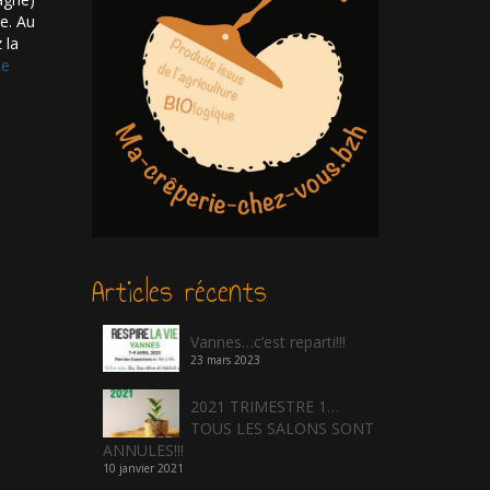
re. Au
 la
­­
Articles récents
Vannes…c’est reparti!!!
23 mars 2023
2021 TRIMESTRE 1…
TOUS LES SALONS SONT
ANNULES!!!
10 janvier 2021