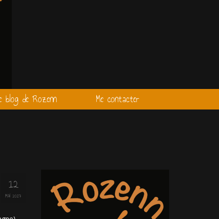
e blog de Rozenn
Me contacter
12
MAI 2017
tagne)