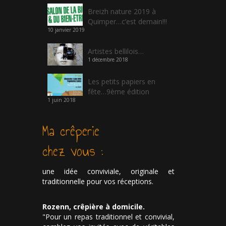
Breizh nature 2019 à
Quimper…c’est demain!!!
10 janvier 2019
Artistes bellilois…
1 décembre 2018
Les petits papiers en
fête…9ème édition
1 juin 2018
Ma crêperie
chez vous :
une idée conviviale, originale et
traditionnelle pour vos réceptions.
Rozenn, crêpière à domicile.
"Pour un repas traditionnel et convivial,