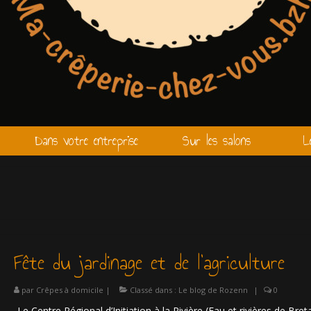
Dans votre entreprise
Sur les salons
L
Fête du jardinage et de l’agriculture
par
Crêpes à domicile
|
Classé dans :
Le blog de Rozenn
|
0
Le Centre Régional d’Initiation à la Rivière (Eau et rivières de Bre