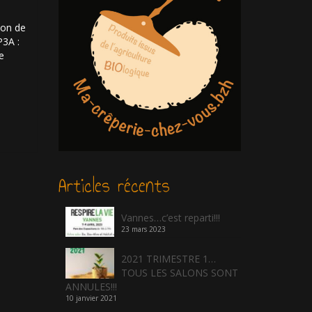
tion de
P3A :
e
Articles récents
Vannes…c’est reparti!!!
23 mars 2023
2021 TRIMESTRE 1…
TOUS LES SALONS SONT
ANNULES!!!
10 janvier 2021