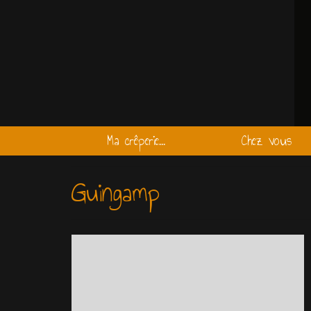
Ma crêperie…
Chez vous
Guingamp