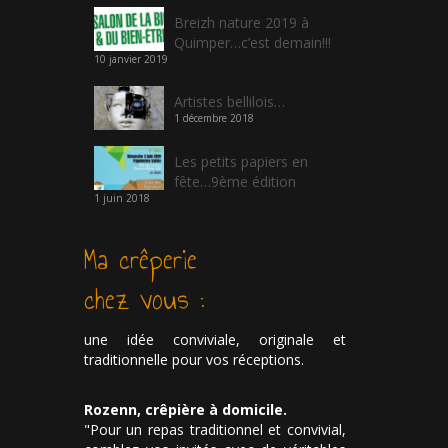
Breizh nature 2019 à
Quimper…c’est demain!!!
10 janvier 2019
Artistes bellilois…
1 décembre 2018
Les petits papiers en
fête…9ème édition
1 juin 2018
Ma crêperie
chez vous :
une idée conviviale, originale et
traditionnelle pour vos réceptions.
Rozenn, crêpière à domicile.
"Pour un repas traditionnel et convivial,