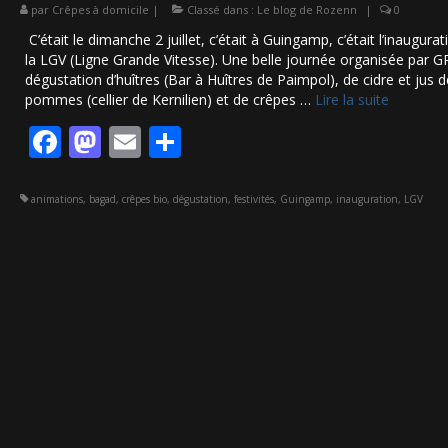
par
Crêpes à domicile
|
Classé dans :
Le blog de Rozenn
|
0
C’était le dimanche 2 juillet, c’était à Guingamp, c’était l’inaugura
la LGV (Ligne Grande Vitesse). Une belle journée organisée par G
dégustation d’huîtres (Bar à Huîtres de Paimpol), de cidre et jus d
pommes (cellier de Kernilien) et de crêpes …
Lire la suite­­
Facebook
Mastodon
Email
Partager
animations
,
bagad
,
crêpes bio
,
dégustation
,
festivités
,
Guingamp
,
inauguration
,
LGV