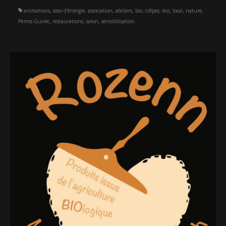
animations
,
asso d'énérgie
,
association
,
ateliers
,
bio
,
crêpes
,
éco
,
local
,
nature
,
Perros-Guirec
,
restaurations
,
salon
,
sensibilisation