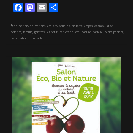
Facebook
Mastodon
Email
Partager
animation
,
animations
,
ateliers
,
belle isle en terre
,
crêpes
,
déambulation
,
détente
,
famille
,
galettes
,
les petits papiers en fête
,
nature
,
partage
,
petits papiers
,
restaurations
,
spectacle