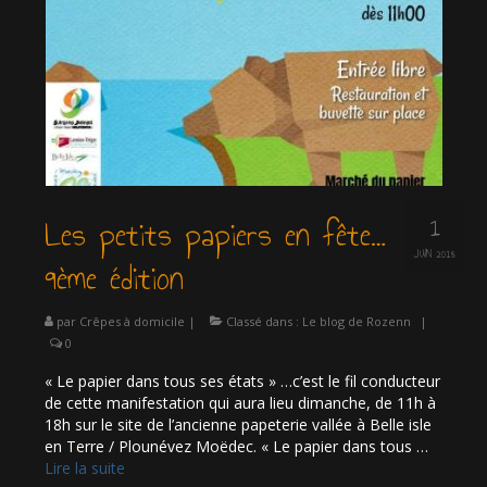
1
Les petits papiers en fête…
JUIN 2018
9ème édition
par
Crêpes à domicile
|
Classé dans :
Le blog de Rozenn
|
0
« Le papier dans tous ses états » …c’est le fil conducteur
de cette manifestation qui aura lieu dimanche, de 11h à
18h sur le site de l’ancienne papeterie vallée à Belle isle
en Terre / Plounévez Moëdec. « Le papier dans tous …
Lire la suite­­