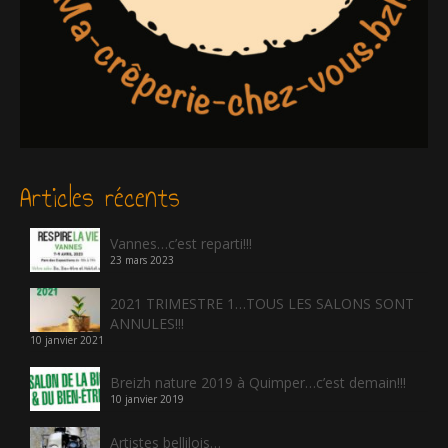
Articles récents
Vannes…c’est reparti!!!
23 mars 2023
2021 TRIMESTRE 1…TOUS LES SALONS SONT
ANNULES!!!
10 janvier 2021
Breizh nature 2019 à Quimper…c’est demain!!!
10 janvier 2019
Artistes bellilois…