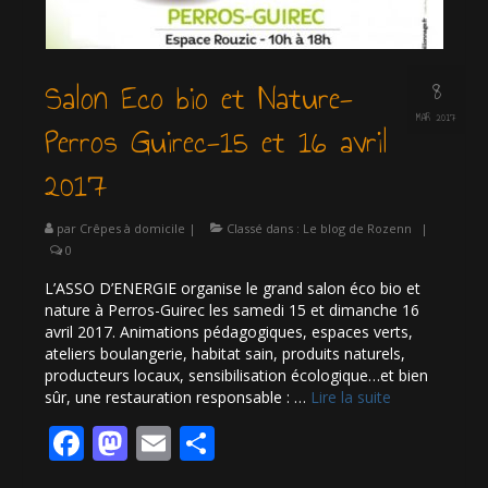
8
Salon Eco bio et Nature-
MAR 2017
Perros Guirec-15 et 16 avril
2017
par
Crêpes à domicile
|
Classé dans :
Le blog de Rozenn
|
0
L’ASSO D’ENERGIE organise le grand salon éco bio et
nature à Perros-Guirec les samedi 15 et dimanche 16
avril 2017. Animations pédagogiques, espaces verts,
ateliers boulangerie, habitat sain, produits naturels,
producteurs locaux, sensibilisation écologique…et bien
sûr, une restauration responsable : …
Lire la suite­­
Facebook
Mastodon
Email
Partager