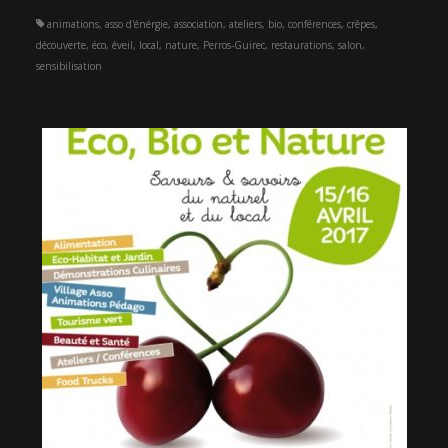
animations
,
asso d'énérgie
,
association
,
ateliers
,
bio
,
conférences
,
crêpes
,
découverte
,
éco
,
éveil
,
local
,
nature
,
Perros-Guirec
,
restaurations
,
salon
,
sensibilisation