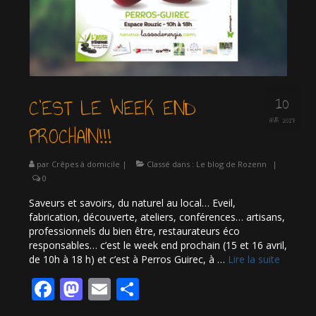
10
C’EST LE WEEK END
AVR 2017
PROCHAIN!!!
par
Crêpes à domicile
|
Classé dans :
Le blog de Rozenn
|
0
Saveurs et savoirs, du naturel au local… Eveil,
fabrication, découverte, ateliers, conférences… artisans,
professionnels du bien être, restaurateurs éco
responsables… c’est le week end prochain (15 et 16 avril,
de 10h à 18 h) et c’est à Perros Guirec, à …
Lire la suite­­
Facebook
Mastodon
Email
Partager