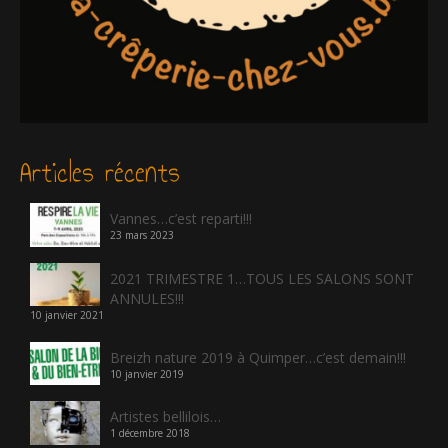
Articles récents
Vannes…c’est reparti!!!
23 mars 2023
2021 TRIMESTRE 1…TOUS LES SALONS SONT
ANNULES!!!
10 janvier 2021
Breizh nature 2019 à Quimper…c’est demain!!!
10 janvier 2019
Artistes bellilois…
1 décembre 2018