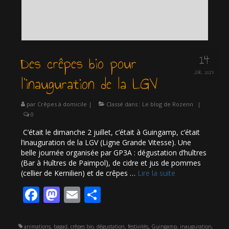
14
Des crêpes bio pour
JUIL 2017
l’inauguration de la LGV
par
Crêpes à domicile
|
Classé dans :
Le blog de Rozenn
|
0
C’était le dimanche 2 juillet, c’était à Guingamp, c’était
l’inauguration de la LGV (Ligne Grande Vitesse). Une
belle journée organisée par GP3A : dégustation d’huîtres
(Bar à Huîtres de Paimpol), de cidre et jus de pommes
(cellier de Kernilien) et de crêpes …
Lire la suite­­
Facebook
Mastodon
Email
Partager
animations
,
bagad
,
crêpes bio
,
dégustation
,
festivités
,
Guingamp
,
inauguration
,